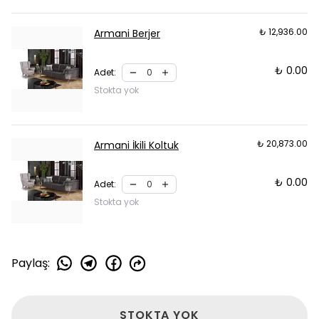
₺ 12,936.00
Armani Berjer
₺ 0.00
Adet
:
Stokta yok
₺ 20,873.00
Armani İkili Koltuk
₺ 0.00
Adet
:
Stokta yok
Paylaş
:
STOKTA YOK