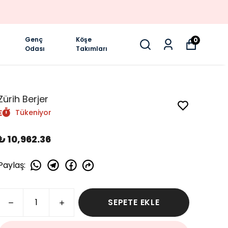
Genç
Köşe
0
Odası
Takımları
Zürih Berjer
Tükeniyor
₺ 10,962.36
Paylaş
:
SEPETE EKLE