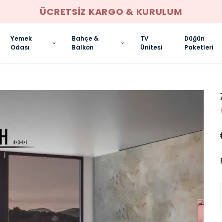
ÜCRETSIZ KARGO & KURULUM
Yemek
Bahçe &
TV
Düğün
Odası
Balkon
Ünitesi
Paketleri