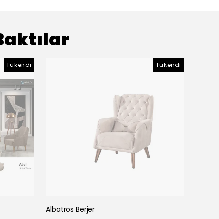
Baktılar
Tükendi
Tükendi
Albatros Berjer
Albatr