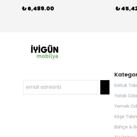
₺ 6,489.00
₺ 45,4
Kategor
Koltuk Tak
Yatak Oda
Yemek Od
Köşe Takım
Bahçe & B