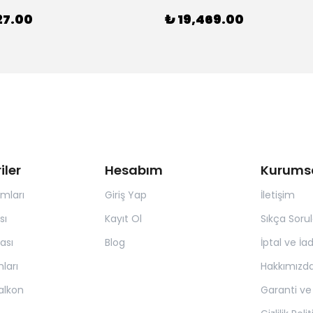
27.00
₺ 19,469.00
iler
Hesabım
Kurums
ımları
Giriş Yap
İletişim
sı
Kayıt Ol
Sıkça Soru
ası
Blog
İptal ve İa
ları
Hakkımızd
alkon
Garanti ve