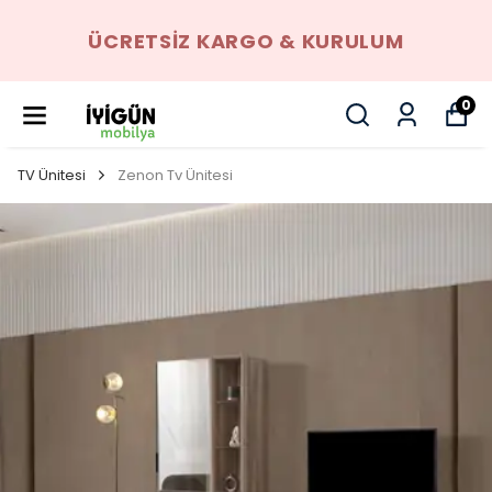
ÜCRETSIZ KARGO & KURULUM
0
TV Ünitesi
Zenon Tv Ünitesi