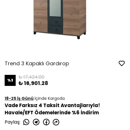
Trend 3 Kapaklı Gardırop
₺ 17,424.00
%
3
₺ 16,901.28
18-25 İş Günü
İçinde Kargoda
Vade Farksız 4 Taksit Avantajlarıyla!
Havale/EFT Ödemelerinde %6 İndirim
Paylaş
: