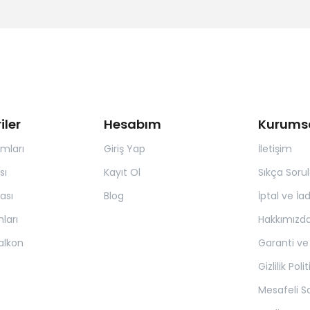
iler
Hesabım
Kurums
ımları
Giriş Yap
İletişim
sı
Kayıt Ol
Sıkça Soru
ası
Blog
İptal ve İa
ları
Hakkımızd
alkon
Garanti ve
Gizlilik Poli
Mesafeli S