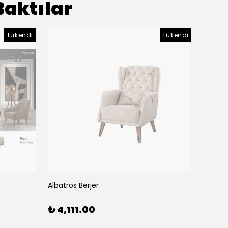
Baktılar
Tükendi
Tükendi
Albatros Berjer
Albatr
₺ 4,111.00
₺ 28