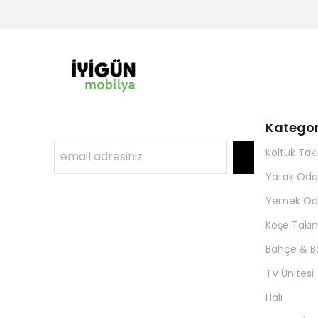
Kategor
Koltuk Tak
Yatak Oda
Yemek Od
Köşe Takım
Bahçe & B
TV Ünitesi
Halı