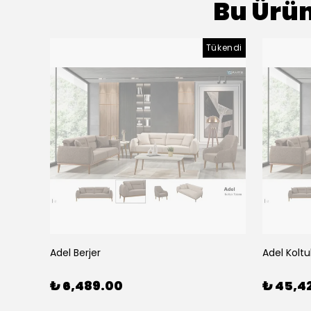
Bu Ürün
Tükendi
Adel Berjer
Adel Koltu
₺ 6,489.00
₺ 45,4