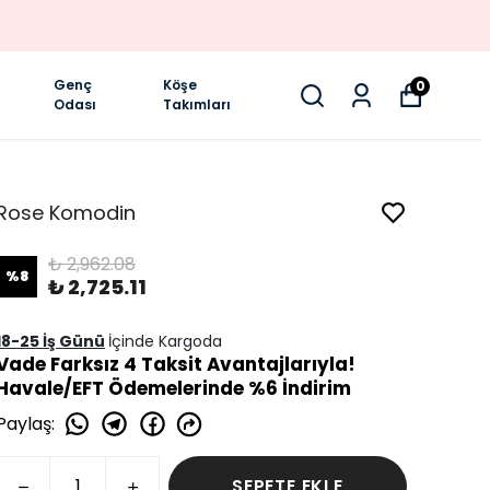
Genç
Köşe
0
Odası
Takımları
Rose Komodin
₺ 2,962.08
%
8
₺ 2,725.11
18-25 İş Günü
İçinde Kargoda
Vade Farksız 4 Taksit Avantajlarıyla!
Havale/EFT Ödemelerinde %6 İndirim
Paylaş
:
SEPETE EKLE