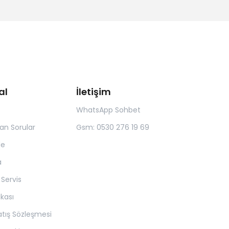
al
İletişim
WhatsApp Sohbet
lan Sorular
Gsm: 0530 276 19 69
de
a
 Servis
tikası
atış Sözleşmesi