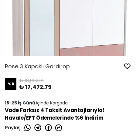
Rose 3 Kapaklı Gardırop
₺ 18,992.16
%
8
₺ 17,472.79
18-25 İş Günü
İçinde Kargoda
Vade Farksız 4 Taksit Avantajlarıyla!
Havale/EFT Ödemelerinde %6 İndirim
Paylaş
: