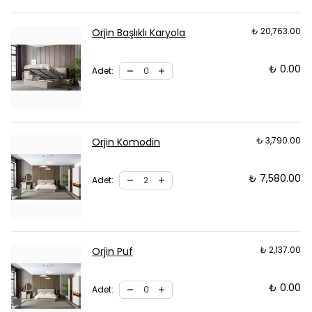
₺ 20,763.00
Orjin Başlıklı Karyola
₺ 0.00
Adet
:
₺ 3,790.00
Orjin Komodin
₺ 7,580.00
Adet
:
₺ 2,137.00
Orjin Puf
₺ 0.00
Adet
: