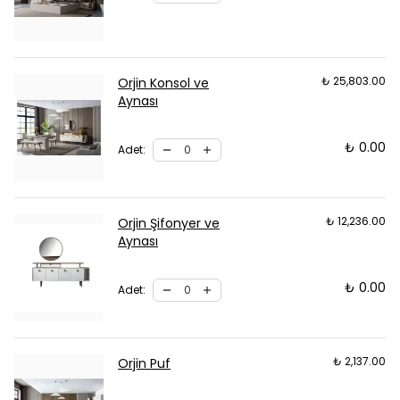
₺ 25,803.00
Orjin Konsol ve
Aynası
₺ 0.00
Adet
:
₺ 12,236.00
Orjin Şifonyer ve
Aynası
₺ 0.00
Adet
:
₺ 2,137.00
Orjin Puf