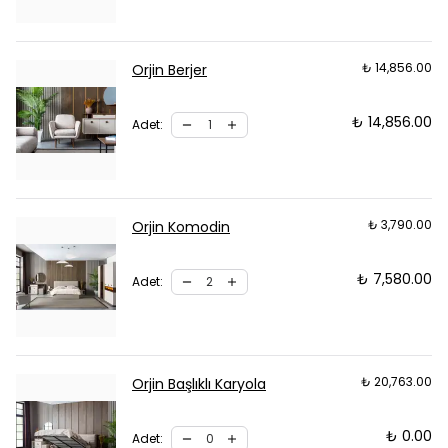
₺ 14,856.00
Orjin Berjer
₺ 14,856.00
Adet
:
₺ 3,790.00
Orjin Komodin
₺ 7,580.00
Adet
:
₺ 20,763.00
Orjin Başlıklı Karyola
₺ 0.00
Adet
: