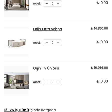
₺ 0.00
Adet
:
₺ 14,250.00
Orjin Orta Sehpa
₺ 0.00
Adet
:
₺ 16,266.00
Orjin Tv Ünitesi
₺ 0.00
Adet
:
18-25 İş Günü
İçinde Kargoda