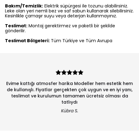
Bakım/Temizlik:
Elektrik süpürgesi ile tozunu alabilirsiniz.
Leke olan yeri nemli bez ve saf sabun kullanarak silebilirsiniz.
Kesinlikle çamaşır suyu veya deterjan kullanmayınız.
Teslimat:
Montaj gerektirmez ve paketli bir şekilde
gönderilir.
Teslimat Bölgeleri:
Tüm Türkiye ve Tüm Avrupa
rika Modeller hem estetik hem
çekten çok uygun ve en iyi yanı,
10 Şubesi varmış ilkkez
tamamen ücretsiz olması da
ku
atlıydı
Ca
übra S.