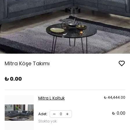
Mitra Köşe Takımı
₺ 0.00
₺ 44,444.00
Mitra L Koltuk
₺ 0.00
Adet
:
Stokta yok