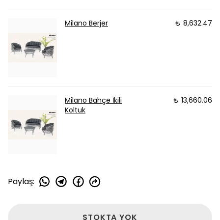
Milano Berjer
₺ 8,632.47
Milano Bahçe İkili
₺ 13,660.06
Koltuk
Paylaş
:
STOKTA YOK