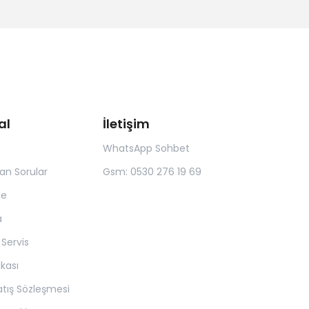
al
İletişim
WhatsApp Sohbet
lan Sorular
Gsm: 0530 276 19 69
de
a
 Servis
tikası
atış Sözleşmesi