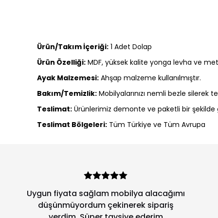
Ürün/Takım İçeriği:
1 Adet Dolap
Ürün Özelliği:
MDF, yüksek kalite yonga levha ve meta
Ayak Malzemesi:
Ahşap malzeme kullanılmıştır.
Bakım/Temizlik:
Mobilyalarınızı nemli bezle silerek t
Teslimat:
Ürünlerimiz demonte ve paketli bir şekilde g
Teslimat Bölgeleri:
Tüm Türkiye ve Tüm Avrupa
Uygun fiyata sağlam mobilya alacağımı
düşünmüyordum çekinerek sipariş
verdim. Süper tavsiye ederim