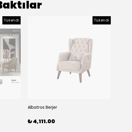
Baktılar
Tükendi
Tükendi
Albatros Berjer
Albatr
₺ 4,111.00
₺ 28