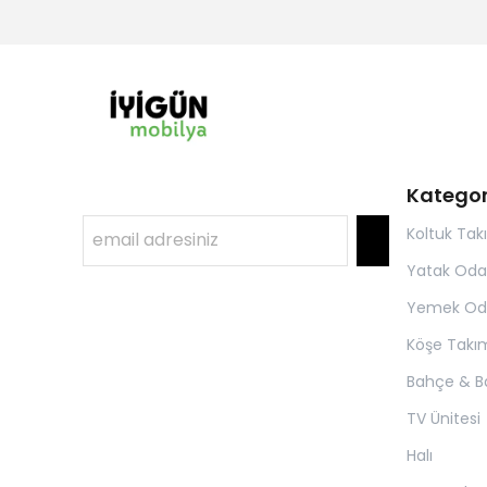
Kategor
Koltuk Tak
Yatak Oda
Yemek Od
Köşe Takım
Bahçe & B
TV Ünitesi
Halı