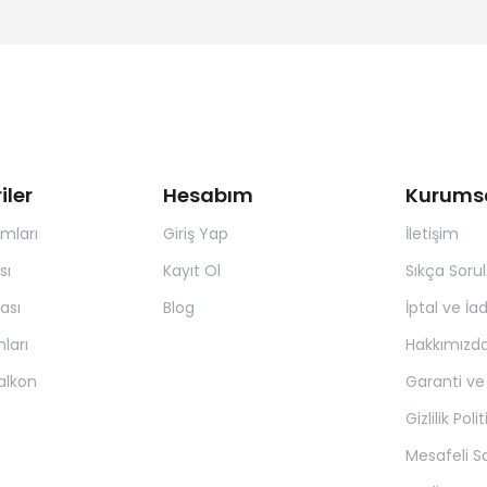
iler
Hesabım
Kurums
ımları
Giriş Yap
İletişim
sı
Kayıt Ol
Sıkça Soru
ası
Blog
İptal ve İa
ları
Hakkımızd
alkon
Garanti ve
Gizlilik Poli
Mesafeli S