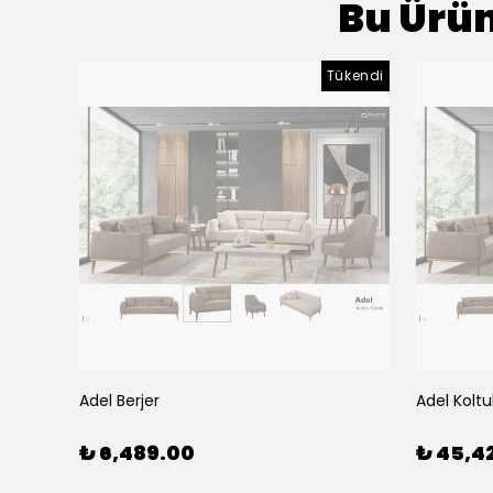
Bu Ürün
Tükendi
Adel Berjer
Adel Koltu
₺ 6,489.00
₺ 45,4