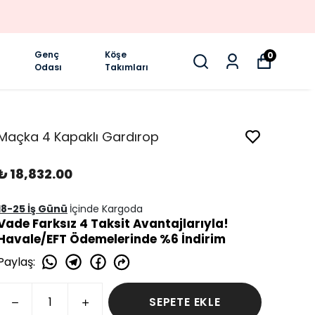
TAKSIT İMKANI
Genç
Köşe
0
Odası
Takımları
Maçka 4 Kapaklı Gardırop
₺ 18,832.00
18-25 İş Günü
İçinde Kargoda
Vade Farksız 4 Taksit Avantajlarıyla!
Havale/EFT Ödemelerinde %6 İndirim
Paylaş
:
SEPETE EKLE