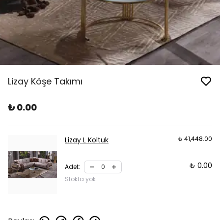
Lizay Köşe Takımı
₺ 0.00
₺ 41,448.00
Lizay L Koltuk
₺ 0.00
Adet
:
Stokta yok