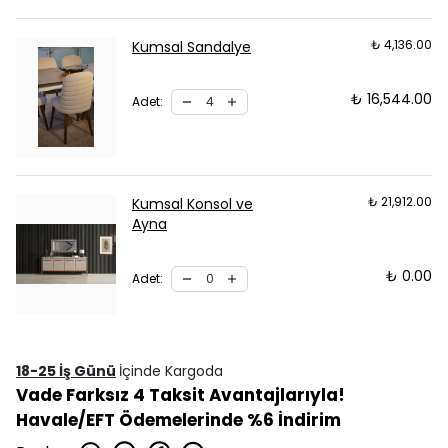
₺ 4,136.00
Kumsal Sandalye
₺ 16,544.00
Adet
:
₺ 21,912.00
Kumsal Konsol ve
Ayna
₺ 0.00
Adet
:
18-25 İş Günü
İçinde Kargoda
Vade Farksız 4 Taksit Avantajlarıyla!
Havale/EFT Ödemelerinde %6 İndirim