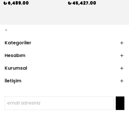
₺ 6,489.00
₺ 45,427.00
Kategoriler
Hesabım
Kurumsal
İletişim