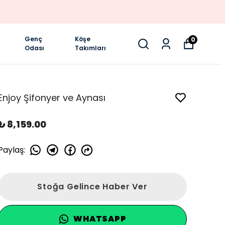
Genç
Köşe
0
Odası
Takımları
Enjoy Şifonyer ve Aynası
₺ 8,159.00
Paylaş
:
Stoğa Gelince Haber Ver
WHATSAPP