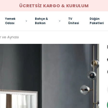
ANKARA İÇI ELDEN TAKSIT İMKANI
Yemek
Bahçe &
TV
Düğün
Odası
Balkon
Ünitesi
Paketleri
r ve Aynası