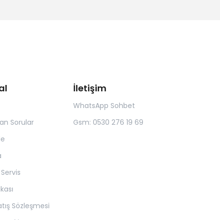
al
İletişim
WhatsApp Sohbet
lan Sorular
Gsm: 0530 276 19 69
de
a
 Servis
tikası
atış Sözleşmesi