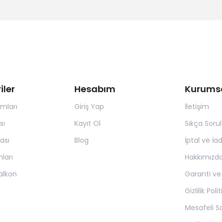
iler
Hesabım
Kurums
ımları
Giriş Yap
İletişim
sı
Kayıt Ol
Sıkça Soru
ası
Blog
İptal ve İa
ları
Hakkımızd
alkon
Garanti ve
Gizlilik Poli
Mesafeli S