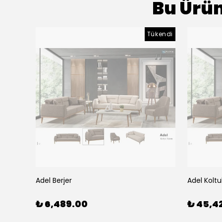
Bu Ürün
Tükendi
Adel Berjer
Adel Koltu
₺ 6,489.00
₺ 45,4