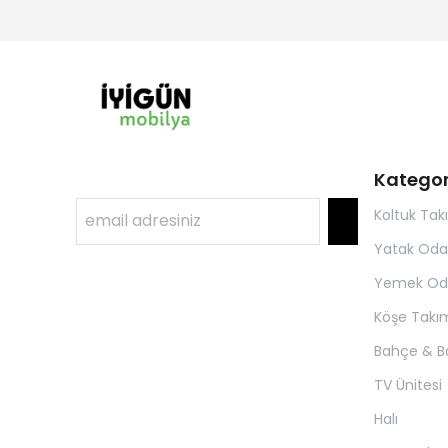
Kategor
Koltuk Tak
Yatak Oda
Yemek Od
Köşe Takım
Bahçe & B
TV Ünitesi
Halı