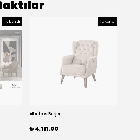
Baktılar
Tükendi
Tükendi
Albatros Berjer
Albatr
₺ 4,111.00
₺ 28