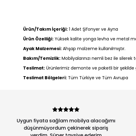
Ürün/Takım İçeriği:
1 Adet Şifonyer ve Ayna
Ürün Özelliği:
Yüksek kalite yonga levha ve metal mal
Ayak Malzemesi:
Ahşap malzeme kullanılmıştır.
Bakım/Temizlik:
Mobilyalarınızı nemli bez ile silerek
Teslimat:
Ürünlerimiz demonte ve paketli bir şekilde g
Teslimat Bölgeleri:
Tüm Türkiye ve Tüm Avrupa
Uygun fiyata sağlam mobilya alacağımı
düşünmüyordum çekinerek sipariş
verdim. Süper tavsiye ederim