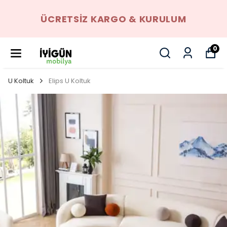
ÜCRETSIZ KARGO & KURULUM
0
U Koltuk
Elips U Koltuk