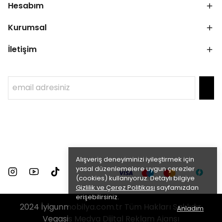
Hesabım
Kurumsal
İletişim
Alışveriş deneyiminizi iyileştirmek için
yasal düzenlemelere uygun çerezler
(cookies) kullanıyoruz. Detaylı bilgiye
Gizlilik ve Çerez Politikası
sayfamızdan
erişebilirsiniz.
2024 İyigunmobilya.com.tr Tüm Hakları Saklıdır.
Anladım
Vegasis Medya Dijital Reklam Ajansı