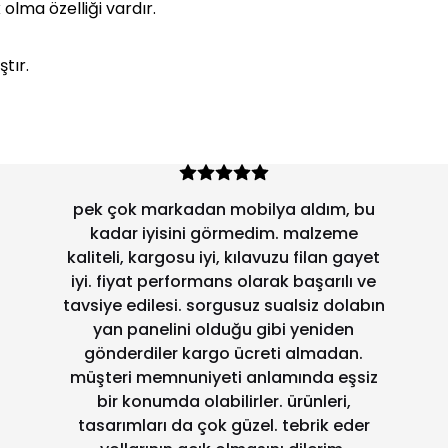
lma özelliği vardır.
tır.
Bu dolabın aynısını daha önce de
almıştım. Kurulumu kolay. Sağlam ve
parasına değer.
Faruk B.