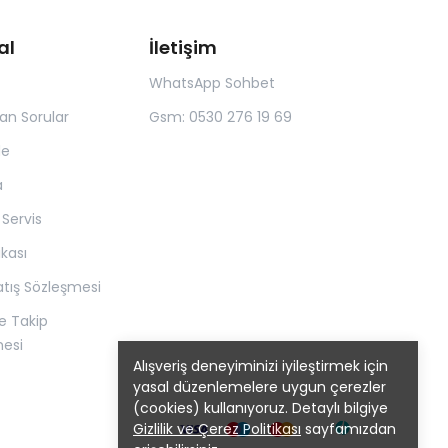
al
İletişim
WhatsApp Sohbet
lan Sorular
Gsm: 0530 276 19 69
de
a
 Servis
tikası
atış Sözleşmesi
e Takip
mesi
Alışveriş deneyiminizi iyileştirmek için
yasal düzenlemelere uygun çerezler
(cookies) kullanıyoruz. Detaylı bilgiye
Gizlilik ve Çerez Politikası
sayfamızdan