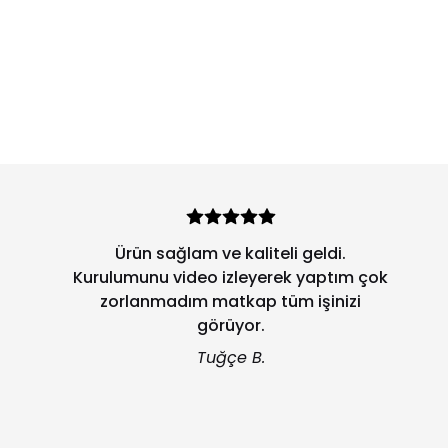
Muazzam paketleme için tebrikler...çizik
bile yok Ürün montaj şeması
verimli..kullanışlı...mutlaka dikkate alın
Urun şahane... Artık online huzur içinde
mobilya alabiliriz...
Önder R.