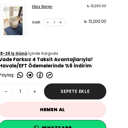
₺ 13,200.00
Elips Berjer
₺ 13,200.00
Adet
:
18-25 İş Günü
İçinde Kargoda
Vade Farksız 4 Taksit Avantajlarıyla!
Havale/EFT Ödemelerinde %6 İndirim
Paylaş
:
SEPETE EKLE
HEMEN AL
WHATSAPP