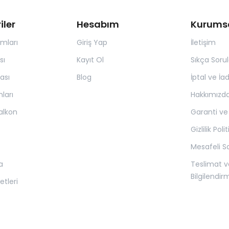
iler
Hesabım
Kurums
ımları
Giriş Yap
İletişim
sı
Kayıt Ol
Sıkça Soru
ası
Blog
İptal ve İa
ları
Hakkımızd
alkon
Garanti ve
Gizlilik Poli
Mesafeli S
a
Teslimat v
Bilgilendir
tleri