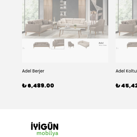
Adel Berjer
Adel Koltu
₺ 6,489.00
₺ 45,4