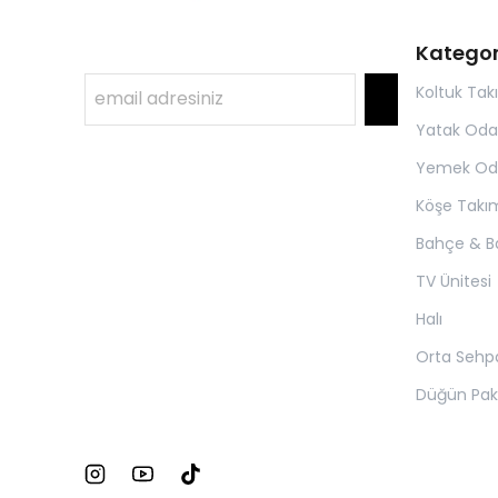
Kategor
Koltuk Tak
Yatak Oda
Yemek Od
Köşe Takım
Bahçe & B
TV Ünitesi
Halı
Orta Sehp
Düğün Pake