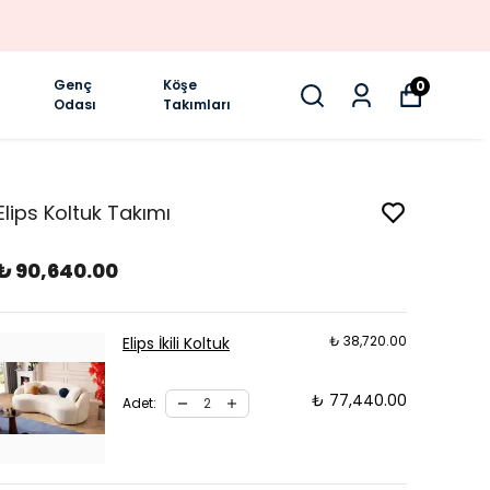
Genç
Köşe
0
Odası
Takımları
Elips Koltuk Takımı
₺ 90,640.00
₺ 38,720.00
Elips İkili Koltuk
₺ 77,440.00
Adet
: