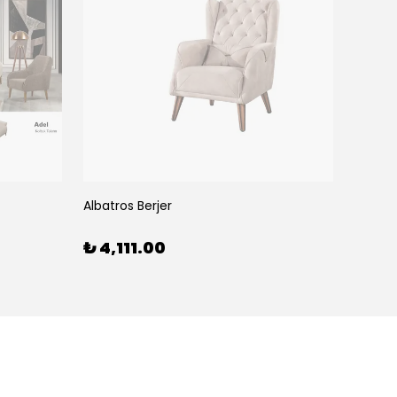
Albatros Berjer
Albatr
₺ 4,111.00
₺ 28