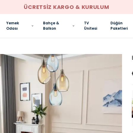
ANKARA İÇI ELDEN TAKSIT İMKANI
Yemek
Bahçe &
TV
Düğün
Odası
Balkon
Ünitesi
Paketleri