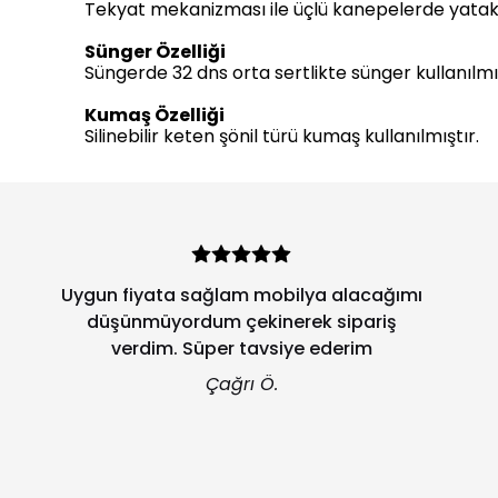
Tekyat mekanizması ile üçlü kanepelerde yatak o
Sünger Özelliği
Süngerde 32 dns orta sertlikte sünger kullanılmış
Kumaş Özelliği
Silinebilir keten şönil türü kumaş kullanılmıştır.
Ürün sorunsuz elime ulaştı, kurulum
aşamasında gönderilen şemada
herhangi bir açıklama yok ama tüm
parçalar numaralandırılmış, şemadaki
numaralandırmalara bakarak sorunsuz
kurulum yapılıyor.
Tolga S.