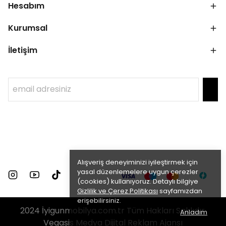
Hesabım
Kurumsal
İletişim
Alışveriş deneyiminizi iyileştirmek için
yasal düzenlemelere uygun çerezler
(cookies) kullanıyoruz. Detaylı bilgiye
Gizlilik ve Çerez Politikası
sayfamızdan
erişebilirsiniz.
2024 İyigunmobilya.com.tr Tüm Hakları Saklıdır.
Anladım
Vegasis Medya Dijital Reklam Ajansı