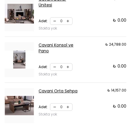
Ünitesi
₺ 0.00
Adet
:
Stokta yok
₺ 24,788.00
Cavani Konsol ve
Pano
₺ 0.00
Adet
:
Stokta yok
₺ 14,157.00
Cavani Orta Sehpa
₺ 0.00
Adet
:
Stokta yok