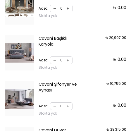
₺ 0.00
Adet
:
Stokta yok
₺ 20,907.00
Cavani Başlıklı
Karyola
₺ 0.00
Adet
:
Stokta yok
₺ 10,755.00
Cavani Şifonyer ve
Aynası
₺ 0.00
Adet
:
Stokta yok
₺ 28,315.00
Cavani Duvar