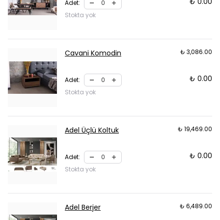
₺ 0.00
Adet
:
Stokta yok
₺ 3,086.00
Cavani Komodin
₺ 0.00
Adet
:
Stokta yok
₺ 19,469.00
Adel Üçlü Koltuk
₺ 0.00
Adet
:
Stokta yok
₺ 6,489.00
Adel Berjer