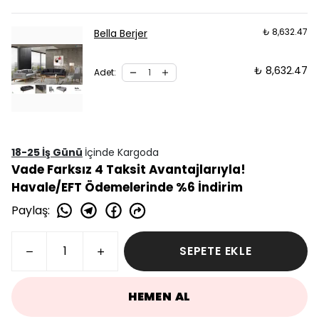
₺ 8,632.47
Bella Berjer
₺ 8,632.47
Adet
:
18-25 İş Günü
İçinde Kargoda
Vade Farksız 4 Taksit Avantajlarıyla!
Havale/EFT Ödemelerinde %6 İndirim
Paylaş
:
SEPETE EKLE
HEMEN AL