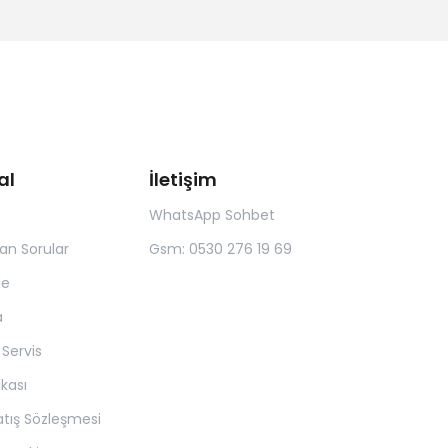
al
İletişim
WhatsApp Sohbet
lan Sorular
Gsm: 0530 276 19 69
de
a
 Servis
tikası
atış Sözleşmesi