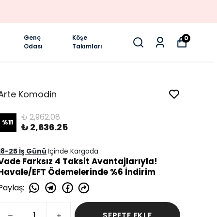
Genç
Köşe
0
Odası
Takımları
Arte Komodin
₺ 2,962.08
%
11
₺ 2,636.25
18-25 İş Günü
İçinde Kargoda
Vade Farksız 4 Taksit Avantajlarıyla!
Havale/EFT Ödemelerinde %6 İndirim
Paylaş
:
SEPETE EKLE