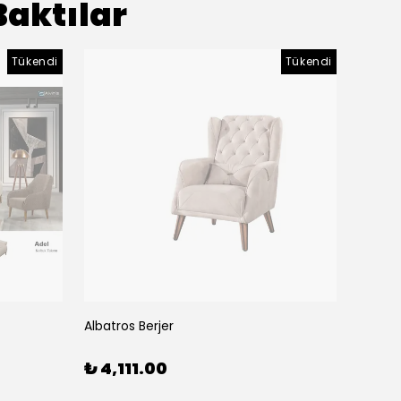
Baktılar
Tükendi
Tükendi
Albatros Berjer
Albatr
₺ 4,111.00
₺ 28