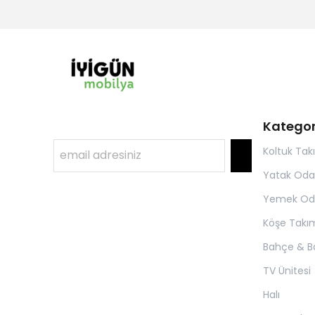
Kategor
Koltuk Tak
Yatak Oda
Yemek Od
Köşe Takım
Bahçe & B
TV Ünitesi
Halı