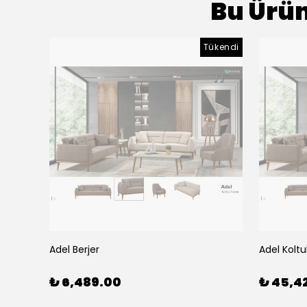
Bu Ürün
Tükendi
Adel Berjer
Adel Koltu
₺ 6,489.00
₺ 45,4