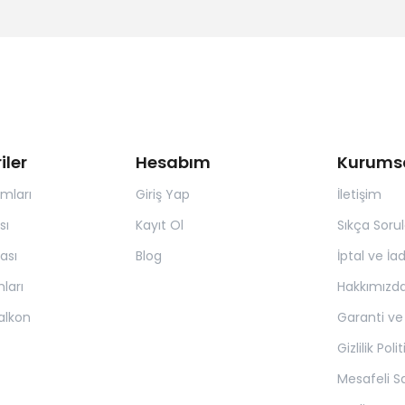
iler
Hesabım
Kurums
ımları
Giriş Yap
İletişim
sı
Kayıt Ol
Sıkça Soru
ası
Blog
İptal ve İa
ları
Hakkımızd
alkon
Garanti ve
Gizlilik Poli
Mesafeli S