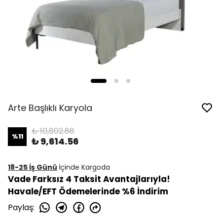
Arte Başlıklı Karyola
₺ 10,802.88
%
11
₺ 9,614.56
18-25 İş Günü
İçinde Kargoda
Vade Farksız 4 Taksit Avantajlarıyla!
Havale/EFT Ödemelerinde %6 İndirim
Paylaş
: